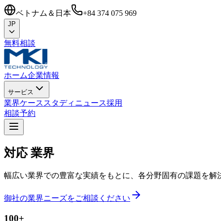
ベトナム＆日本
+84 374 075 969
JP
無料相談
ホーム
企業情報
サービス
業界
ケーススタディ
ニュース
採用
相談予約
対応
業界
幅広い業界での豊富な実績をもとに、各分野固有の課題を解
御社の業界ニーズをご相談ください
100+