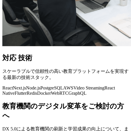
対応
技術
スケーラブルで信頼性の高い教育プラットフォームを実現す
る最新の技術スタック。
React
Next.js
Node.js
PostgreSQL
AWS
Video Streaming
React
Native
Flutter
Redis
Docker
WebRTC
GraphQL
教育機関のデジタル変革をご検討の方
へ
DX 5.0による教育機関の刷新と学習成果の向上について、ま