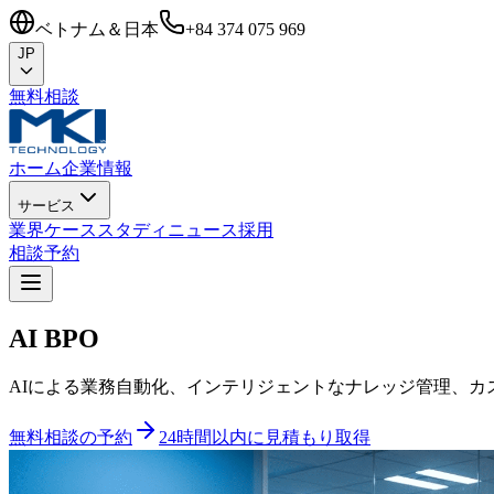
ベトナム＆日本
+84 374 075 969
JP
無料相談
ホーム
企業情報
サービス
業界
ケーススタディ
ニュース
採用
相談予約
AI
BPO
AIによる業務自動化、インテリジェントなナレッジ管理、カ
無料相談の予約
24時間以内に見積もり取得