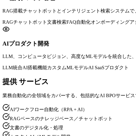
RAG搭載チャットボットとインテリジェント検索システムで
RAGチャットボット
文書検索
FAQ自動化
オンボーディングア
AIプロダクト開発
LLM、コンピュータビジョン、高度なMLモデルを統合した
LLM統合
AI搭載機能
カスタムMLモデル
AI SaaSプロダクト
提供
サービス
業務自動化の全領域をカバーする、包括的なAI BPOサービ
AIワークフロー自動化（RPA + AI）
RAGベースのナレッジベース／チャットボット
文書のデジタル化・処理