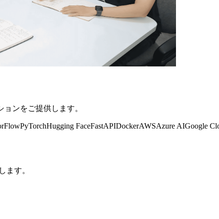
ションをご提供します。
orFlow
PyTorch
Hugging Face
FastAPI
Docker
AWS
Azure AI
Google Cl
供します。