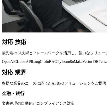
対応
技術
最先端のAI技術とフレームワークを活用し、強力なソリュー
OpenAI
Claude API
LangChain
RAG
Python
n8n
Make
Vector DB
Tens
対応
業界
多様な業界のニーズに応じたAI BPOソリューションをご提
金融・銀行
文書処理の自動化とコンプライアンス対応